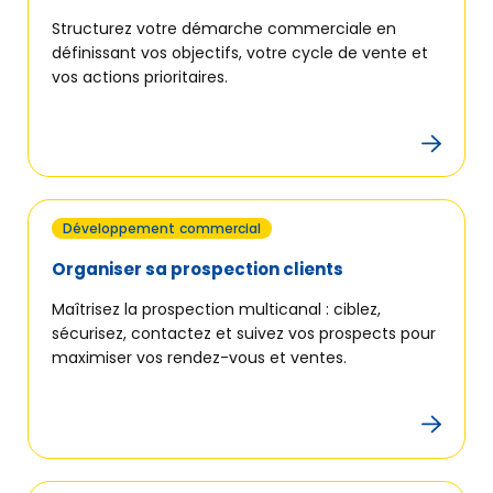
Structurez votre démarche commerciale en
Créer
définissant vos objectifs, votre cycle de vente et
mon entreprise
vos actions prioritaires.
Développer
mon entreprise
Me former
Développement commercial
Organiser sa prospection clients
L’offre BGE
Maîtrisez la prospection multicanal : ciblez,
sécurisez, contactez et suivez vos prospects pour
maximiser vos rendez-vous et ventes.
Agenda
PRENDRE RENDEZ-VOUS