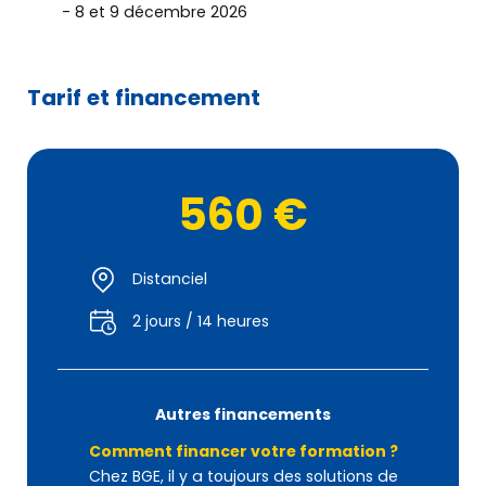
8 et 9 décembre 2026
mon entreprise
Développer
Tarif et financement
mon entreprise
Me former
560 €
L’offre BGE
Distanciel
Agenda
2 jours / 14 heures
PRENDRE RENDEZ-VOUS
Autres financements
Comment financer votre formation ?
OÙ NOUS TROUVER
Chez BGE, il y a toujours des solutions de