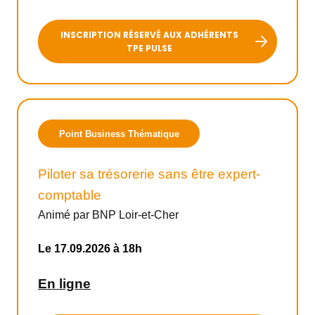
Me former
INSCRIPTION RÉSERVÉ AUX ADHÉRENTS
TPE PULSE
L’offre BGE
Agenda
Point Business Thématique
PRENDRE RENDEZ-VOUS
Piloter sa trésorerie sans être expert-
comptable
OÙ NOUS TROUVER
Animé par BNP Loir-et-Cher
Le 17.09.2026 à 18h
En ligne