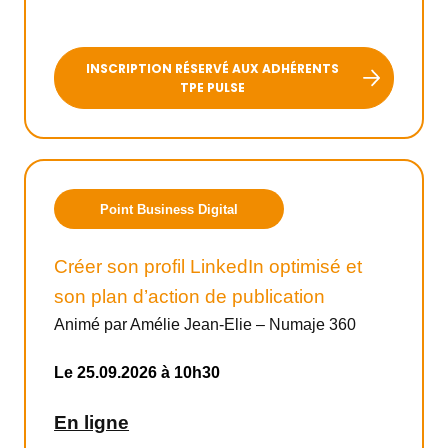
INSCRIPTION RÉSERVÉ AUX ADHÉRENTS
TPE PULSE
Découvrir
Point Business Digital
BGE
Créer son profil LinkedIn optimisé et
Créer
son plan d’action de publication
mon entreprise
Animé par Amélie Jean-Elie – Numaje 360
Le 25.09.2026 à 10h30
Développer
mon entreprise
En ligne