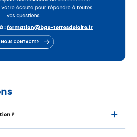
à votre écoute pour répondre à toutes
vos questions.
à :
formation@bge-terresdeloire.fr
NOUS CONTACTER
ons
ion ?