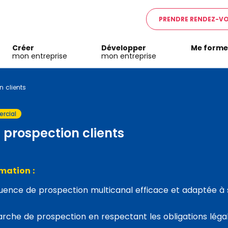
PRENDRE RENDEZ-V
Créer
Développer
Me forme
mon entreprise
mon entreprise
n clients
rcial
 prospection clients
rmation :
uence de prospection multicanal efficace et adaptée à 
arche de prospection en respectant les obligations léga