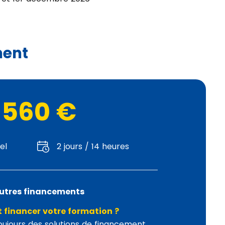
ment
560 €
el
2 jours / 14 heures
utres financements
financer votre formation ?
toujours des solutions de financement,