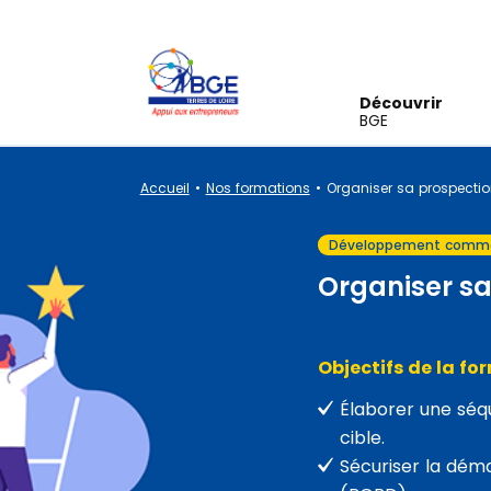
Panneau de gestion des cookies
Découvrir
BGE
Accueil
Nos formations
Organiser sa prospectio
Développement comme
Organiser sa
Objectifs de la fo
Élaborer une séq
cible.
Sécuriser la dém