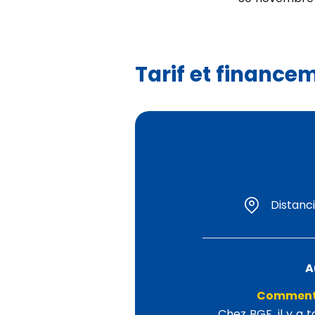
Tarif et finance
Distanci
A
Comment 
Chez BGE, il y a 