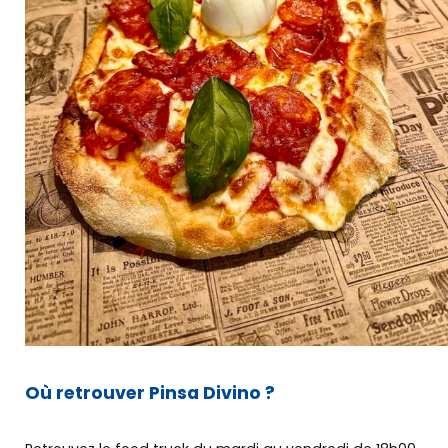
BGE
Créer
mon entreprise
Développer
mon entreprise
Me former
L’offre BGE
Agenda
Où retrouver Pinsa Divino ?