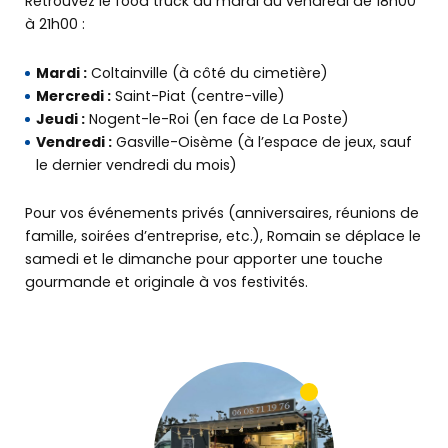
Retrouvez le food truck du mardi au vendredi de 18h00
PRENDRE RENDEZ-VOUS
à 21h00 :
OÙ NOUS TROUVER
Mardi :
Coltainville (à côté du cimetière)
Mercredi :
Saint-Piat (centre-ville)
Jeudi :
Nogent-le-Roi (en face de La Poste)
Vendredi :
Gasville-Oisème (à l’espace de jeux, sauf
le dernier vendredi du mois)
Pour vos événements privés (anniversaires, réunions de
famille, soirées d’entreprise, etc.), Romain se déplace le
samedi et le dimanche pour apporter une touche
gourmande et originale à vos festivités.