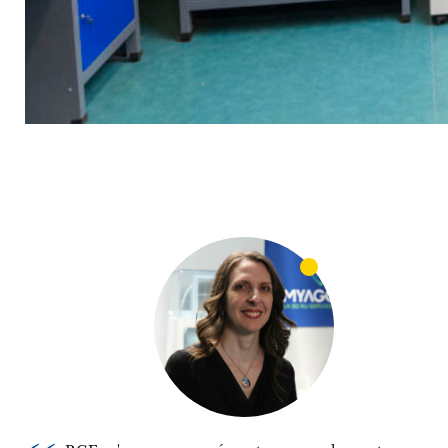
mon entreprise
Développer
mon entreprise
Me former
L’offre BGE
Agenda
PRENDRE RENDEZ-VOUS
OÙ NOUS TROUVER