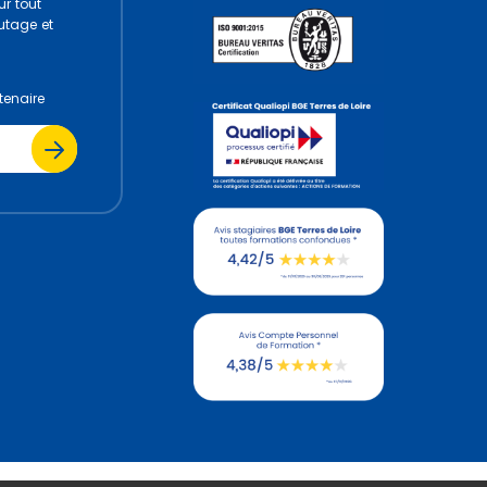
r tout
utage et
tenaire