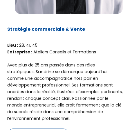
Créer
mon entreprise
Développer
Stratégie commerciale & Vente
mon entreprise
Lieu :
28, 41, 45
Entreprise :
Ateliers Conseils et Formations
Me former
Avec plus de 25 ans passés dans des rôles
L’offre BGE
stratégiques, Sandrine se démarque aujourd’hui
comme une accompagnatrice hors pair en
développement professionnel. Ses formations sont
Agenda
ancrées dans la réalité, illustrées d’exemples pertinents,
rendant chaque concept clair. Passionnée par le
monde entrepreneurial, elle croit fermement que la clé
du succès réside dans une compréhension de
PRENDRE RENDEZ-VOUS
l’environnement professionnel.