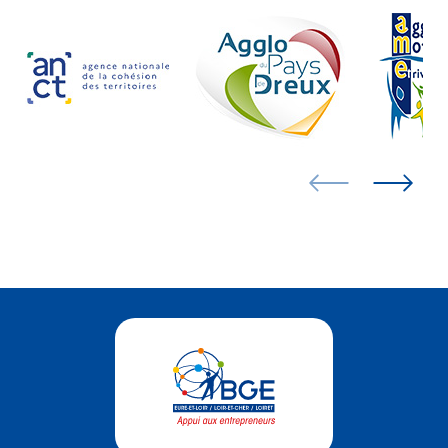
Me former
L’offre BGE
Agenda
PRENDRE RENDEZ-VOUS
OÙ NOUS TROUVER