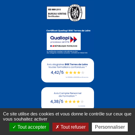
Ce site utilise des cookies et vous donne le contrôle sur ceux que
vous souhaitez activer
Tout accepter
Tout refuser
Personnaliser
Politique de confidentialité
Mentions légales
Cookies