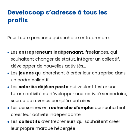
Develocoop s’adresse à tous les
Développer
profils
mon entreprise
Pour toute personne qui souhaite entreprendre.
Me former
Les
entrepreneurs indépendant
, freelances, qui
souhaitent changer de statut, intégrer un collectif,
L’offre BGE
développer de nouvelles activités…
Les
jeunes
qui cherchent à créer leur entreprise dans
Agenda
un cadre collectif
Les
salariés déjà en poste
qui veulent tester une
future activité ou développer une activité secondaire,
source de revenus complémentaires
PRENDRE RENDEZ-VOUS
Les personnes en
recherche d’emploi
qui souhaitent
créer leur activité indépendante
Les
collectifs
d’entrepreneurs qui souhaitent créer
OÙ NOUS TROUVER
leur propre marque hébergée