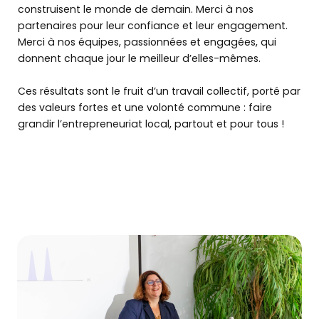
Créer
construisent le monde de demain. Merci à nos
mon entreprise
partenaires pour leur confiance et leur engagement.
Merci à nos équipes, passionnées et engagées, qui
donnent chaque jour le meilleur d’elles-mêmes.
Développer
mon entreprise
Ces résultats sont le fruit d’un travail collectif, porté par
des valeurs fortes et une volonté commune : faire
Me former
grandir l’entrepreneuriat local, partout et pour tous !
L’offre BGE
Agenda
PRENDRE RENDEZ-VOUS
OÙ NOUS TROUVER