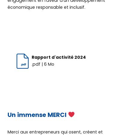
engagement en faveur d’un développement
économique responsable et inclusif.
Rapport d'activité 2024
.pdf | 6 Mo
Découvrir
Un immense MERCI
BGE
Merci aux entrepreneurs qui osent, créent et