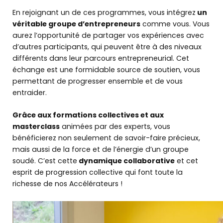
En rejoignant un de ces programmes, vous intégrez
un
véritable groupe d’entrepreneurs
comme vous. Vous
aurez l’opportunité de partager vos expériences avec
Découvrir
d’autres participants, qui peuvent être à des niveaux
BGE
différents dans leur parcours entrepreneurial. Cet
échange est une formidable source de soutien, vous
Créer
permettant de progresser ensemble et de vous
mon entreprise
entraider.
Grâce aux formations collectives et aux
Développer
masterclass
animées par des experts, vous
mon entreprise
bénéficierez non seulement de savoir-faire précieux,
mais aussi de la force et de l’énergie d’un groupe
soudé. C’est cette
dynamique collaborative
et cet
Me former
esprit de progression collective qui font toute la
richesse de nos Accélérateurs !
L’offre BGE