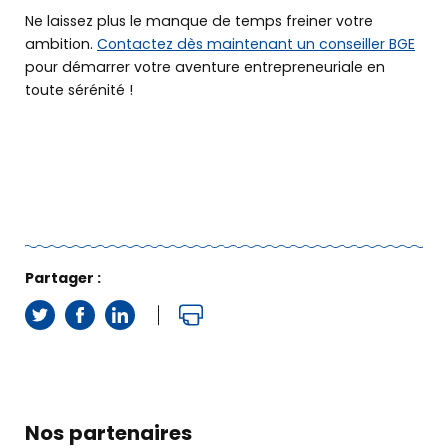
Ne laissez plus le manque de temps freiner votre
L’offre BGE
ambition.
Contactez dès maintenant un conseiller BGE
pour démarrer votre aventure entrepreneuriale en
toute sérénité !
Agenda
PRENDRE RENDEZ-VOUS
OÙ NOUS TROUVER
Partager :
Nos partenaires