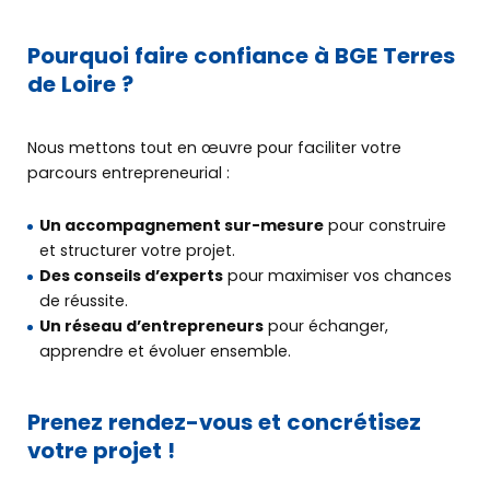
Pourquoi faire confiance à BGE Terres
de Loire ?
Nous mettons tout en œuvre pour faciliter votre
parcours entrepreneurial :
Découvrir
BGE
Un accompagnement sur-mesure
pour construire
et structurer votre projet.
Des conseils d’experts
pour maximiser vos chances
Créer
de réussite.
mon entreprise
Un réseau d’entrepreneurs
pour échanger,
apprendre et évoluer ensemble.
Développer
mon entreprise
Prenez rendez-vous et concrétisez
votre projet !
Me former